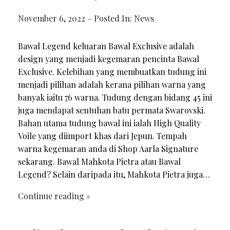
November 6, 2022 – Posted In:
News
Bawal Legend keluaran Bawal Exclusive adalah
design yang menjadi kegemaran pencinta Bawal
Exclusive. Kelebihan yang membuatkan tudung ini
menjadi pilihan adalah kerana pilihan warna yang
banyak iaitu 76 warna. Tudung dengan bidang 45 ini
juga mendapat sentuhan batu permata Swarovski.
Bahan utama tudung bawal ini ialah High Quality
Voile yang diimport khas dari Jepun. Tempah
warna kegemaran anda di Shop Aarla Signature
sekarang. Bawal Mahkota Pietra atau Bawal
Legend? Selain daripada itu, Mahkota Pietra juga…
Continue reading