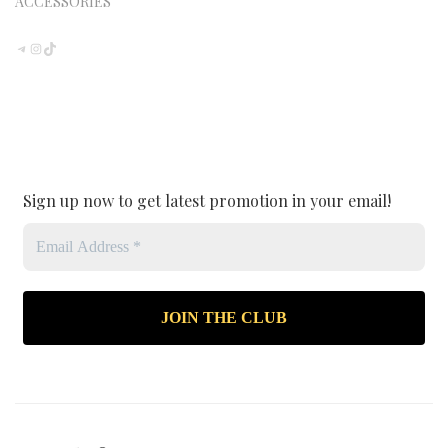
ACCESSORIES
TELEGRAM
INSTAGRAM
TIKTOK
Sign up now to get latest promotion in your email!